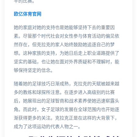
平的比赛。
欧亿体育官网
她的家庭对她的支持也是她能够坚持下去的重要因
素。尽管那个时代社会对女性参与体育活动的偏见依
然存在，但克拉克的家人始终鼓励她追逐自己的梦
想。这种家族的支持，为她日后走上职业道路提供了
坚实的基础，也让她在面对外界质疑和不理解时，能
够保持坚定的信念。
随着她的足球技巧日渐成熟，克拉克的天赋被越来越
多的教练和球探所注意。在逐步进入高级别的比赛
后，她展现出的足球智商和战术素养使她迅速崭露头
角。而此时，女子足球的发展在全球范围内也开始逐
渐获得更多的关注。克拉克正是在这样的大背景下，
成为了这项运动的代表人物之一。