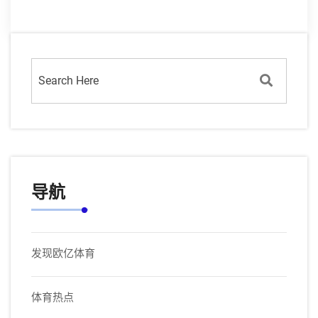
导航
发现欧亿体育
体育热点