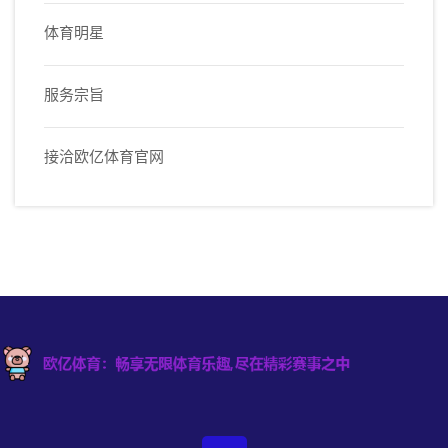
体育明星
服务宗旨
接洽欧亿体育官网