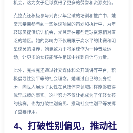
机会，这为女子足球赢得了更多的赞誉和资源支持。
克拉克还积极参与到青少年足球的培训和推广中，她
常常亲自参与到一些足球项目的策划和执行中，为年
轻球员提供培训机会，尤其是在那些足球资源相对匮
乏的地区。她的影响力不仅局限于高水平的比赛和明
星球员的培养，她更致力于将足球作为一种普及运
动，让更多的女孩能够在足球中找到自信与力量。
此外，克拉克还通过社交媒体和公开演讲等平台，积
极倡导性别平等的社会理念。她通过自己的亲身经
历，向世人展示了女性在竞技体育领域同样能够取得
优异成绩的事实。这些努力不仅让她成为了年轻女孩
的榜样，也为打破性别偏见、推动社会性别平等发挥
了重要作用。
4、打破性别偏见，推动社