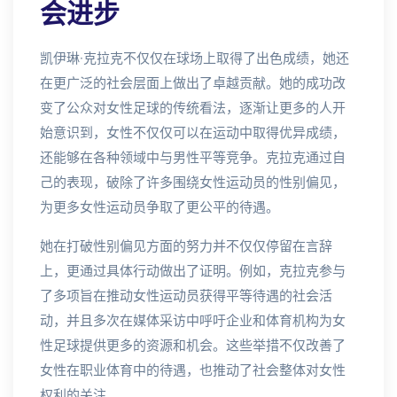
会进步
凯伊琳·克拉克不仅仅在球场上取得了出色成绩，她还
在更广泛的社会层面上做出了卓越贡献。她的成功改
变了公众对女性足球的传统看法，逐渐让更多的人开
始意识到，女性不仅仅可以在运动中取得优异成绩，
还能够在各种领域中与男性平等竞争。克拉克通过自
己的表现，破除了许多围绕女性运动员的性别偏见，
为更多女性运动员争取了更公平的待遇。
她在打破性别偏见方面的努力并不仅仅停留在言辞
上，更通过具体行动做出了证明。例如，克拉克参与
了多项旨在推动女性运动员获得平等待遇的社会活
动，并且多次在媒体采访中呼吁企业和体育机构为女
性足球提供更多的资源和机会。这些举措不仅改善了
女性在职业体育中的待遇，也推动了社会整体对女性
权利的关注。